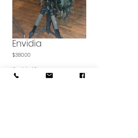
Envidia
Precio
$380.00
Cantidad
*
Agotado
Notificar al estar disponible
unidad de 20 pulgadas