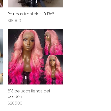
Pelucas frontales 1B 13x6
Vista rápida
Precio
$180.00
613 pelucas llenas del
Vista rápida
cordón
Precio
$285.00