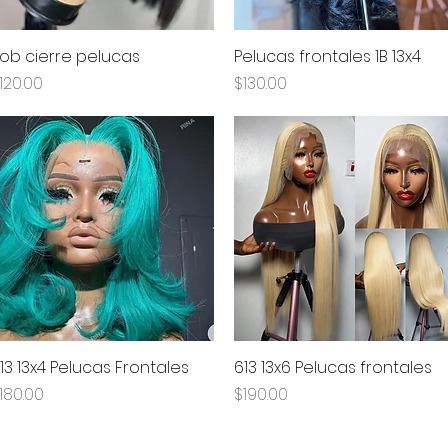
ob cierre pelucas
Vista rápida
Pelucas frontales 1B 13x4
Vista rápida
recio
Precio
120.00
$130.00
13 13x4 Pelucas Frontales
Vista rápida
613 13x6 Pelucas frontales
Vista rápida
recio
Precio
180.00
$190.00