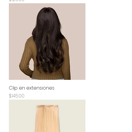
Clip en extensiones
Precio
$145.00