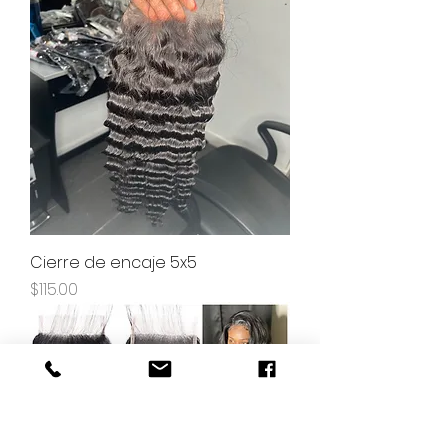
Cierre de encaje 5x5
Precio
$115.00