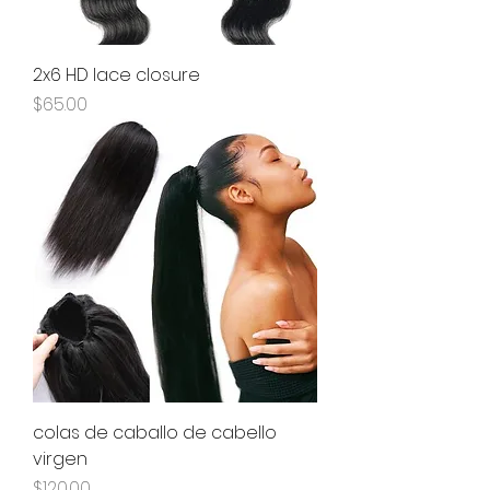
2x6 HD lace closure
Precio
$65.00
colas de caballo de cabello
virgen
Precio
$120.00