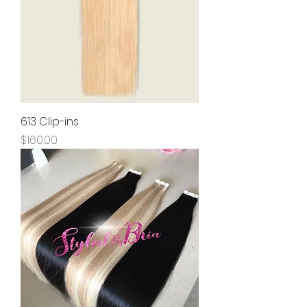
613 Clip-ins
Precio
$160.00